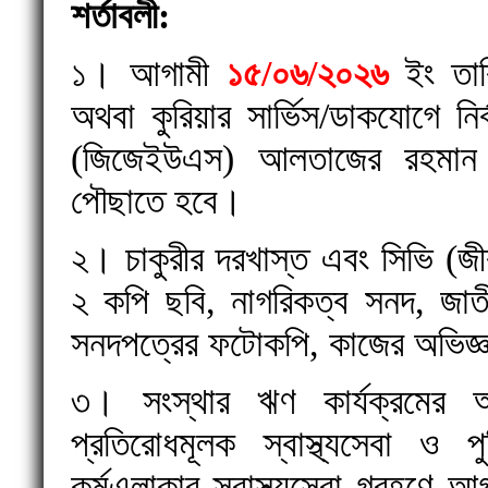
শর্তাবলী:
১। আগামী
১৫/০৬/২০২৬
ইং তারি
অথবা কুরিয়ার সার্ভিস/ডাকযোগে নি
(জিজেইউএস) আলতাজের রহমান 
পৌছাতে হবে।
২। চাকুরীর দরখাস্ত এবং সিভি (জী
২ কপি ছবি, নাগরিকত্ব সনদ, জাত
সনদপত্রের ফটোকপি, কাজের অভিজ্
৩। সংস্থার ঋণ কার্যক্রমের 
প্রতিরোধমূলক স্বাস্থ্যসেবা ও পু
কর্মএলাকার স্বাস্থ্যসেবা গ্রহণে আ