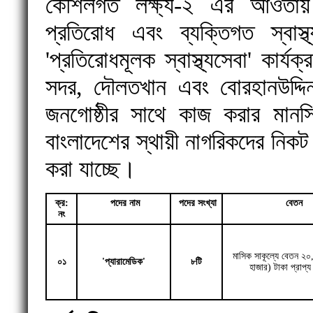
কৌশলগত লক্ষ্য-২ এর আওতায় ন
প্রতিরোধ এবং ব্যক্তিগত স্বাস্
'প্রতিরোধমূলক স্বাস্থ্যসেবা' কার্
সদর, দৌলতখান এবং বোরহানউদ্দিন 
জনগোষ্ঠীর সাথে কাজ করার মানসিক
বাংলাদেশের স্থায়ী নাগরিকদের নিক
করা যাচ্ছে।
ক্র:
পদের নাম
পদের সংখ্যা
বেতন
নং
মাসিক সাকূল্যে বেতন ২০
০১
'প্যারামেডিক'
৮টি
হাজার) টাকা প্রাপ্