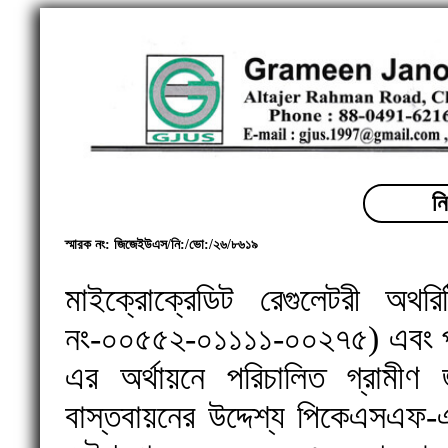
নি
স্মারক নং: জিজেইউএস/নি:/ভো:/২৬/৮৬১৯
মাইক্রোক্রেডিট রেগুলেটরী অথ
নং-০০৫৫২-০১১১১-০০২৭৫) এবং পল
এর অর্থায়নে পরিচালিত গ্রামীণ
বাস্তবায়নের উদ্দেশ্য পিকেএসএ