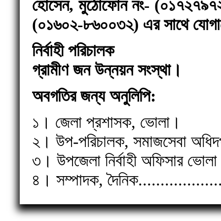
হোসেন, মুঠোফোন নং- (০১৭২৭৯৭২
(০১৬০২-৮৬০০৩২) এর সাথে যোগা
নির্বাহী পরিচালক
গ্রামীণ জন উন্নয়ন সংস্থা।
অবগতির জন্য অনুলিপি:
১। জেলা প্রশাসক, ভোলা।
২। উপ-পরিচালক, সমাজসেবা অধিদ
৩। উপজেলা নির্বাহী অফিসার ভোল
৪। সম্পাদক, দৈনিক.................