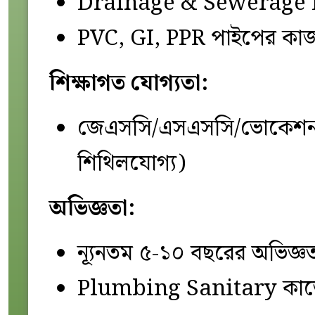
Drainage & Sewerage 
PVC, GI, PPR পাইপের কা
শিক্ষাগত যোগ্যতা:
জেএসসি/এসএসসি/ভোকেশনাল ট
শিথিলযোগ্য)
অভিজ্ঞতা:
ন্যূনতম ৫-১০ বছরের অভিজ্ঞ
Plumbing Sanitary কাজে